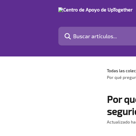
Ir al contenido principal
Buscar artículos...
Todas las cole
Por qué pregu
Por qu
seguri
Actualizado h