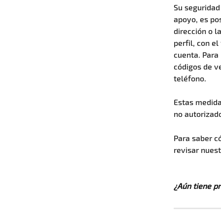
Su seguridad 
apoyo, es pos
dirección o l
perfil, con e
cuenta. Para
códigos de v
teléfono.
Estas medida
no autorizado
Para saber c
revisar nues
¿Aún tiene p