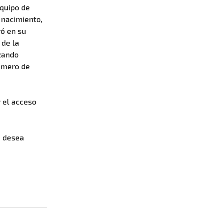
quipo de 
 nacimiento, 
ó en su 
 de la 
zando 
úmero de 
 el acceso 
si desea 